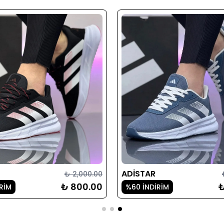
ADİSTAR
₺ 2,000.00
₺ 800.00
₺
RİM
%60 İNDİRİM