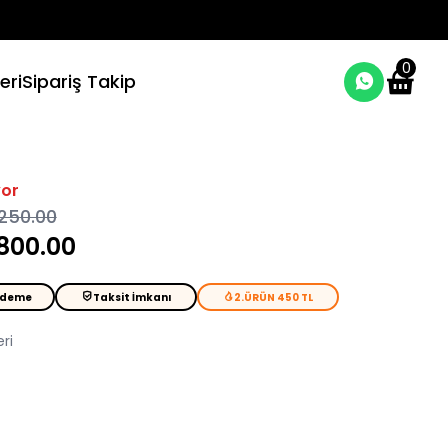
0
eri
Sipariş Takip
yor
,250.00
 800.00
Ödeme
Taksit İmkanı
2.ÜRÜN 450 TL
ri