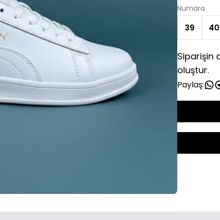
Numara
39
40
Siparişin
oluştur.
Paylaş: