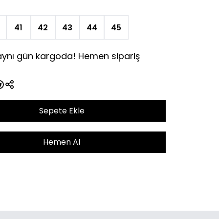
41
42
43
44
45
 aynı gün kargoda! Hemen sipariş
Sepete Ekle
Hemen Al