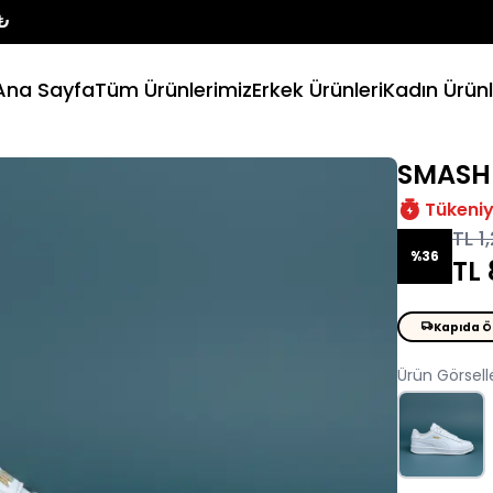
Ücretsiz Kargo
Ana Sayfa
Tüm Ürünlerimiz
Erkek Ürünleri
Kadın Ürünl
SMASH
Tükeni
TL 1
%36
TL
Kapıda 
Ürün Görselle