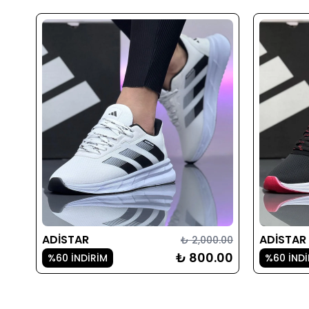
ADİSTAR
ADİSTAR
₺ 2,000.00
₺ 800.00
%60 İNDİRİM
%60 İNDİ