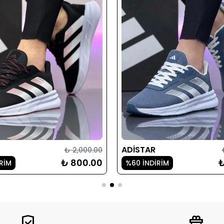
ADİSTAR
₺ 2,000.00
₺ 800.00
₺
RİM
%60 İNDİRİM