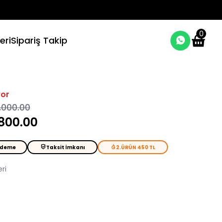
0
eri
Sipariş Takip
yor
,000.00
 800.00
Ödeme
Taksit İmkanı
2.ÜRÜN 450 TL
ri