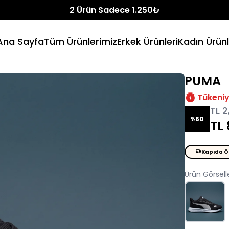
Ücretsiz Kargo
Ana Sayfa
Tüm Ürünlerimiz
Erkek Ürünleri
Kadın Ürünl
PUMA
Tükeni
TL 2
%60
TL
Kapıda 
Ürün Görselle