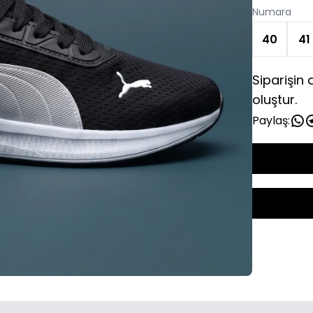
Numara
40
41
Siparişin
oluştur.
Paylaş: