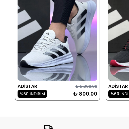
ADİSTAR
ADİSTAR
₺ 2,000.00
₺ 800.00
%60 İNDİRİM
%60 İNDİ