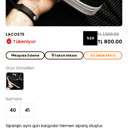
LACOSTE
TL 1,000.00
%20
TL 800.00
Tükeniyor
Kapıda Ödeme
Taksit İmkanı
2.ÜRÜN 450 TL
Ürün Görselleri
Numara
40
41
Siparişin aynı gün kargoda! Hemen sipariş oluştur.