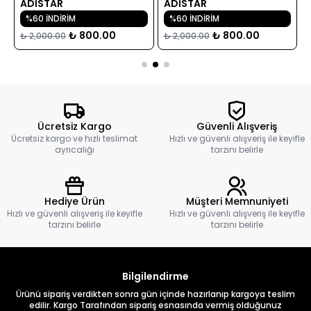
ADİSTAR
ADİSTAR
%60 İNDİRİM
%60 İNDİRİM
₺ 800.00
₺ 800.00
₺ 2,000.00
₺ 2,000.00
Ücretsiz Kargo
Güvenli Alışveriş
Ücretsiz kargo ve hızlı teslimat
Hızlı ve güvenli alışveriş ile keyifle
ayrıcalığı
tarzını belirle
Hediye Ürün
Müşteri Memnuniyeti
Hızlı ve güvenli alışveriş ile keyifle
Hızlı ve güvenli alışveriş ile keyifle
tarzını belirle
tarzını belirle
Bilgilendirme
Ürünü sipariş verdikten sonra gün içinde hazırlanıp kargoya teslim
edilir. Kargo Tarafından sipariş esnasında vermiş olduğunuz