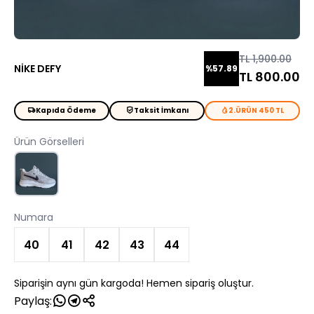
TL 1,900.00
NİKE DEFY
%57.89
TL 800.00
Kapıda Ödeme
Taksit İmkanı
2.ÜRÜN 450 TL
Ürün Görselleri
Numara
40
41
42
43
44
Siparişin aynı gün kargoda! Hemen sipariş oluştur.
Paylaş: