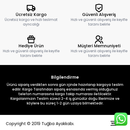
Ücretsiz Kargo
Güvenli Alışveriş
Ücretsiz kargo ve hızlı teslimat
Hızlı ve güvenli alışveriş ile keyifle
ayrıcalığı
tarzını belirle
Hediye Ürün
Müşteri Memnuniyeti
Hızlı ve güvenli alışveriş ile keyifle
Hızlı ve güvenli alışveriş ile keyifle
tarzını belirle
tarzını belirle
Bilgilendirme
Ürünü sipariş verdikten sonra gün içinde hazırlanıp kargoya teslim
edilir. Kargo Tarafından sipariş esnasında vermiş olduğunuz
telefon numarasına kargo takip numarası iletilcektir.
Kargolarımızın Teslim süreci 2-4 iş günüdür doğu İllerimize ve
köylere bu süreç 1-2 gün uzaya bilmektedir.
Copyright © 2019 Tuğba Ayakkabı.